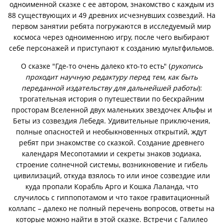
одноименной сказке с ее автором, знакомство с каждым из
88 существующих и 49 древних исчезнувших созвездий.
На
первом занятии ребята погружаются в исследуемый мир
космоса через одноименною игру, после чего выбирают
себе персонажей и приступают к созданию мультфильмов.
О сказке "Где-то очень далеко кто-то есть" (
рукопись
проходит научную редактуру перед тем, как быть
переданной издательству для дальнейшей работы
):
трогательная история о путешествии по бескрайним
просторам Вселенной двух маленьких звездочек Альфы и
Беты из созвездия Лебедя. Удивительные приключения,
полные опасностей и необыкновенных открытий, ждут
ребят при знакомстве со сказкой. Создание древнего
календаря Месопотамии и секреты знаков зодиака,
строение солнечной системы, возникновение и гибель
цивилизаций, откуда взялось то или иное созвездие или
куда пропали Корабль Арго и Кошка Лаланда, что
случилось с гиппопотамом и что такое гравитационный
коллапс – далеко не полный перечень вопросов, ответы на
которые можно найти в этой сказке. Встречи с Галилео