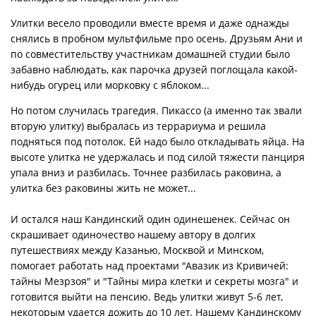
Улитки весело проводили вместе время и даже однажды
снялись в пробном мультфильме про осень. Друзьям Ани и
по совместительству участникам домашней студии было
забавно наблюдать, как парочка друзей поглощала какой-
нибудь огурец или морковку с яблоком...
Но потом случилась трагедия. Пикассо (а именно так звали
вторую улитку) выбралась из террариума и решила
подняться под потолок. Ей надо было откладывать яйца. На
высоте улитка не удержалась и под силой тяжести панциря
упала вниз и разбилась. Точнее разбилась раковина, а
улитка без раковины жить не может...
И остался наш Кандинский один одинешенек. Сейчас он
скрашивает одиночество нашему автору в долгих
путешествиях между Казанью, Москвой и Минском,
помогает работать над проектами "Авазик из Кривичей:
тайны Мезрзоя" и "Тайны мира клетки и секреты мозга" и
готовится выйти на пенсию. Ведь улитки живут 5-6 лет,
некоторым удается дожить до 10 лет. Нашему Кандинскому