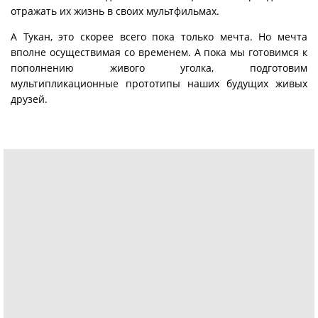
отражать их жизнь в своих мультфильмах.
А Тукан, это скорее всего пока только мечта. Но мечта
вполне осуществимая со временем. А пока мы готовимся к
пополнению живого уголка, подготовим
мультипликационные прототипы наших будущих живых
друзей.
Для компании Кандинскому и для участия в съемках
мультфильмов младших групп хотим расширить состав
участников из 2-3 улиток. Одна точно должна быть
ахатиной, другие могут быть другого вида.